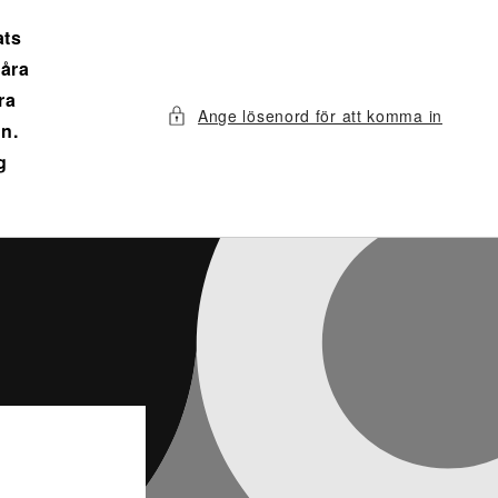
ats
våra
ra
Ange lösenord för att komma in
n.
g