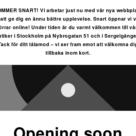
MMER SNART! Vi arbetar just nu med vår nya webbpl
 att ge dig en ännu bättre upplevelse. Snart öppnar vi 
örrar online! Under tiden är du varmt välkommen till vå
utiker i Stockholm på Nybrogatan 51 och i Sergelgånge
Tack för ditt tålamod – vi ser fram emot att välkomna di
tillbaka inom kort.
Opening soon