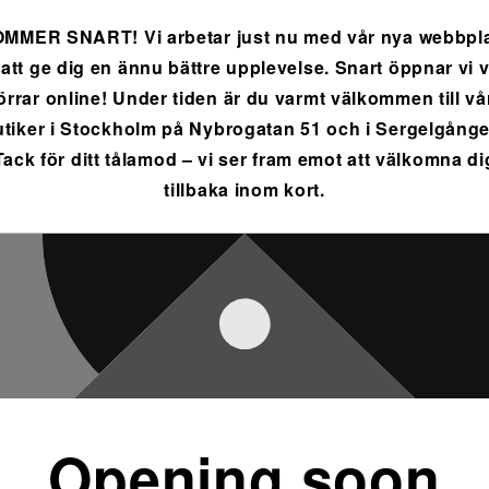
MMER SNART! Vi arbetar just nu med vår nya webbpl
 att ge dig en ännu bättre upplevelse. Snart öppnar vi 
örrar online! Under tiden är du varmt välkommen till vå
utiker i Stockholm på Nybrogatan 51 och i Sergelgånge
Tack för ditt tålamod – vi ser fram emot att välkomna di
tillbaka inom kort.
Opening soon