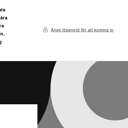
ats
våra
ra
Ange lösenord för att komma in
n.
g