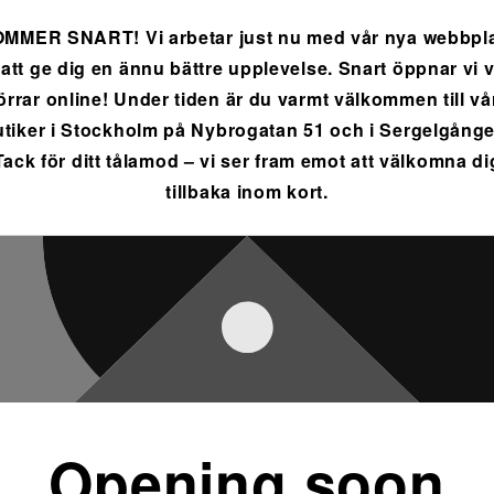
MMER SNART! Vi arbetar just nu med vår nya webbpl
 att ge dig en ännu bättre upplevelse. Snart öppnar vi 
örrar online! Under tiden är du varmt välkommen till vå
utiker i Stockholm på Nybrogatan 51 och i Sergelgånge
Tack för ditt tålamod – vi ser fram emot att välkomna di
tillbaka inom kort.
Opening soon