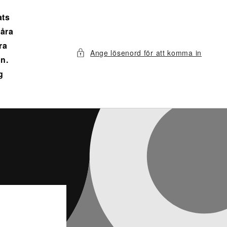
ats
våra
ra
Ange lösenord för att komma in
n.
g