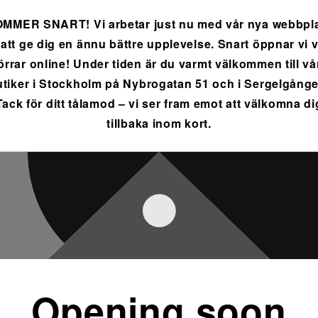
MMER SNART! Vi arbetar just nu med vår nya webbpl
 att ge dig en ännu bättre upplevelse. Snart öppnar vi 
örrar online! Under tiden är du varmt välkommen till vå
utiker i Stockholm på Nybrogatan 51 och i Sergelgånge
Tack för ditt tålamod – vi ser fram emot att välkomna di
tillbaka inom kort.
Opening soon