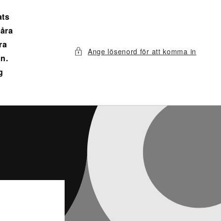
ats
våra
ra
Ange lösenord för att komma in
n.
g