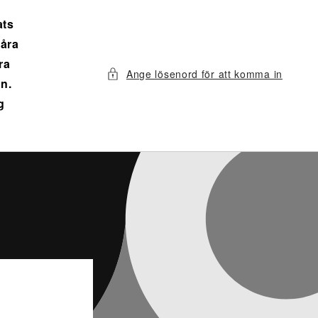
ats
våra
ra
Ange lösenord för att komma in
n.
g