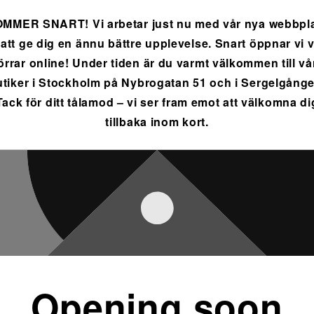
MMER SNART! Vi arbetar just nu med vår nya webbpl
 att ge dig en ännu bättre upplevelse. Snart öppnar vi 
örrar online! Under tiden är du varmt välkommen till vå
utiker i Stockholm på Nybrogatan 51 och i Sergelgånge
Tack för ditt tålamod – vi ser fram emot att välkomna di
tillbaka inom kort.
Opening soon